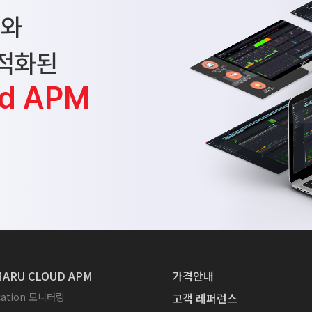
브와
적화된
d APM
ARU CLOUD APM
가격안내
ication 모니터링
고객 레퍼런스