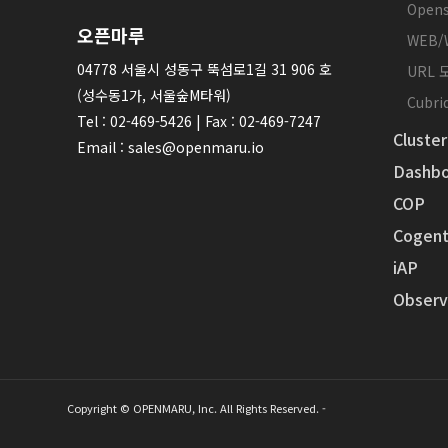
Opens
오픈마루
WEB/
04778 서울시 성동구 뚝섬로1길 31 906 호
URL
(성수동1가, 서울숲M타워)
Cubr
Tel : 02-469-5426 | Fax : 02-469-7247
Cluster
Email : sales@openmaru.io
Dashbo
COP
Cogent
iAP
Observa
Copyright © OPENMARU, Inc. All Rights Reserved. -