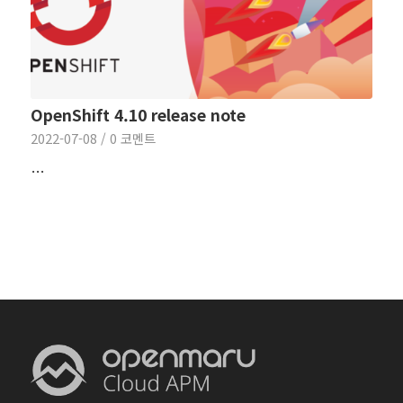
OpenShift 4.10 release note
2022-07-08
/
0 코멘트
…