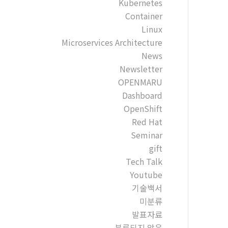
Kubernetes
Container
Linux
Microservices Architecture
News
Newsletter
OPENMARU
Dashboard
OpenShift
Red Hat
Seminar
gift
Tech Talk
Youtube
기술백서
미분류
발표자료
분류되지 않음