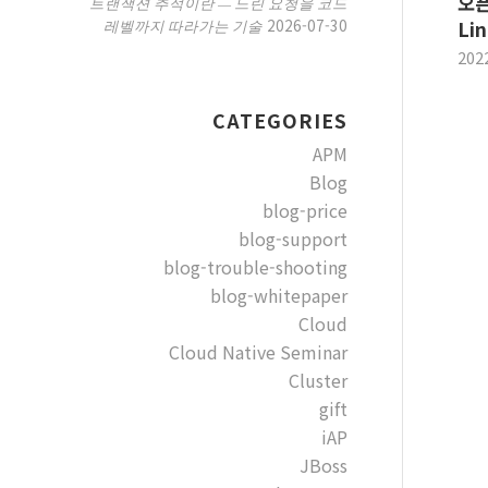
오픈
트랜잭션 추적이란 — 느린 요청을 코드
2026-07-30
레벨까지 따라가는 기술
Li
202
CATEGORIES
APM
Blog
blog-price
blog-support
blog-trouble-shooting
blog-whitepaper
Cloud
Cloud Native Seminar
Cluster
gift
iAP
JBoss