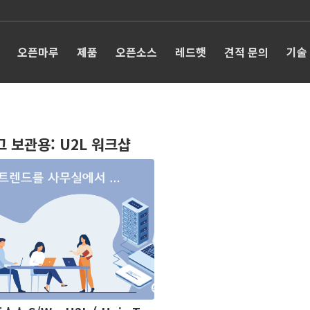
오픈마루
제품
오픈소스
레드햇
견적 문의
기술
그 보관용:
U2L 워크샵