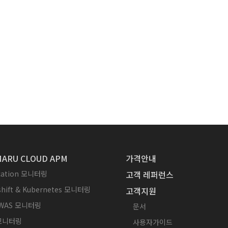
ARU CLOUD APM
가격안내
ication 모니터링
고객 레퍼런스
hift & Kubernetes 모니터링
고객지원
WAS 모니터링
문서
 모니터링
사용자가이드