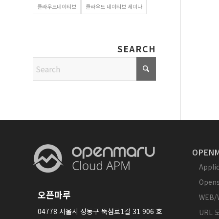
클라우드네이티브
클라우드 네이티브 세미나
SEARCH
OPENM
Appl
Opens
오픈마루
WEB/
04778 서울시 성동구 뚝섬로1길 31 906 호
URL