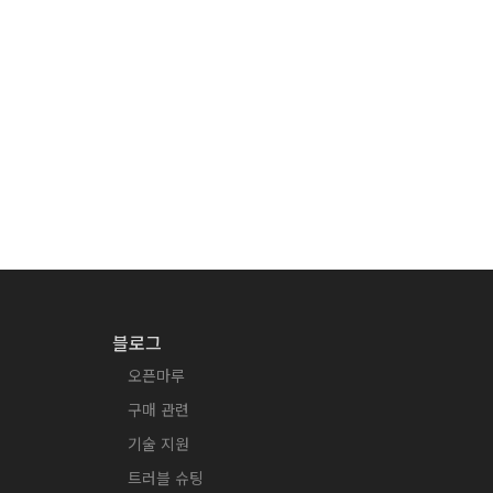
블로그
오픈마루
구매 관련
기술 지원
트러블 슈팅