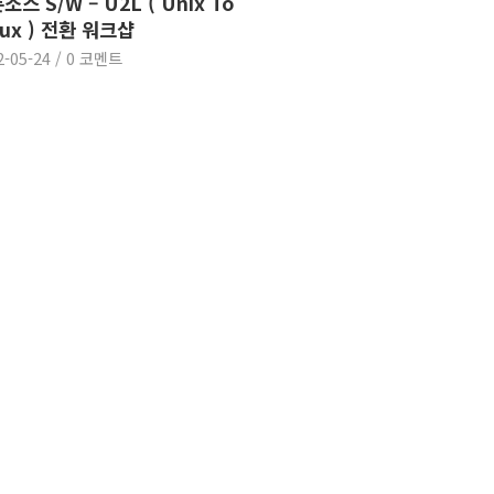
소스 S/W – U2L ( Unix To
nux ) 전환 워크샵
2-05-24
/
0 코멘트