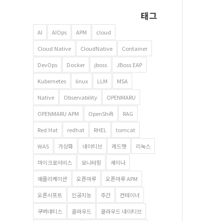
태그
AI
AIOps
APM
cloud
Cloud Native
CloudNative
Container
DevOps
Docker
jboss
JBoss EAP
Kubernetes
linux
LLM
MSA
Native
Observability
OPENMARU
OPENMARU APM
OpenShift
RAG
Red Hat
redhat
RHEL
tomcat
WAS
가상화
네이티브
레드햇
리눅스
마이크로서비스
모니터링
세미나
애플리케이션
오픈마루
오픈마루 APM
오픈시프트
인공지능
주간
컨테이너
쿠버네티스
클라우드
클라우드 네이티브