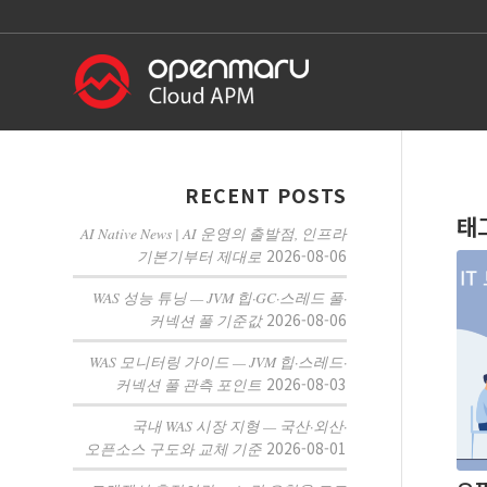
RECENT POSTS
태
AI Native News | AI 운영의 출발점, 인프라
2026-08-06
기본기부터 제대로
WAS 성능 튜닝 — JVM 힙·GC·스레드 풀·
2026-08-06
커넥션 풀 기준값
WAS 모니터링 가이드 — JVM 힙·스레드·
2026-08-03
커넥션 풀 관측 포인트
국내 WAS 시장 지형 — 국산·외산·
2026-08-01
오픈소스 구도와 교체 기준