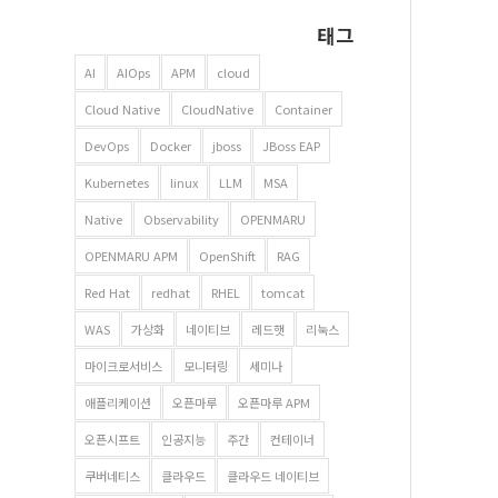
태그
AI
AIOps
APM
cloud
Cloud Native
CloudNative
Container
DevOps
Docker
jboss
JBoss EAP
Kubernetes
linux
LLM
MSA
Native
Observability
OPENMARU
OPENMARU APM
OpenShift
RAG
Red Hat
redhat
RHEL
tomcat
WAS
가상화
네이티브
레드햇
리눅스
마이크로서비스
모니터링
세미나
애플리케이션
오픈마루
오픈마루 APM
오픈시프트
인공지능
주간
컨테이너
쿠버네티스
클라우드
클라우드 네이티브