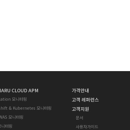
ARU CLOUD APM
가격안내
ication 모니터링
고객 레퍼런스
hift & Kubernetes 모니터링
고객지원
WAS 모니터링
문서
 모니터링
사용자가이드