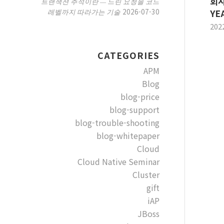
회사
트랜잭션 추적이란 — 느린 요청을 코드
2026-07-30
레벨까지 따라가는 기술
YE
202
CATEGORIES
APM
Blog
blog-price
blog-support
blog-trouble-shooting
blog-whitepaper
Cloud
Cloud Native Seminar
Cluster
gift
iAP
JBoss