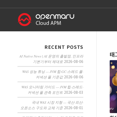
RECENT POSTS
태
AI Native News | AI 운영의 출발점, 인프라
2026-08-06
기본기부터 제대로
WAS 성능 튜닝 — JVM 힙·GC·스레드 풀·
2026-08-06
커넥션 풀 기준값
WAS 모니터링 가이드 — JVM 힙·스레드·
2026-08-03
커넥션 풀 관측 포인트
국내 WAS 시장 지형 — 국산·외산·
2026-08-01
오픈소스 구도와 교체 기준