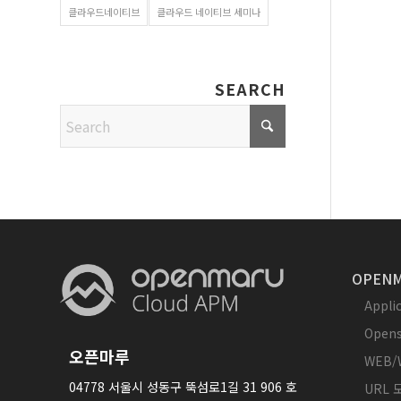
클라우드네이티브
클라우드 네이티브 세미나
SEARCH
OPENM
Appl
Opens
오픈마루
WEB/
04778 서울시 성동구 뚝섬로1길 31 906 호
URL