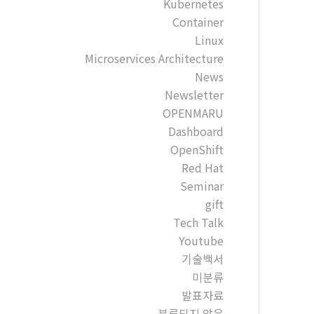
Kubernetes
Container
Linux
Microservices Architecture
News
Newsletter
OPENMARU
Dashboard
OpenShift
Red Hat
Seminar
gift
Tech Talk
Youtube
기술백서
미분류
발표자료
분류되지 않음