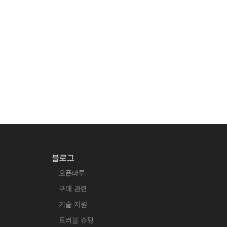
블로그
오픈마루
구매 관련
기술 지원
트러블 슈팅