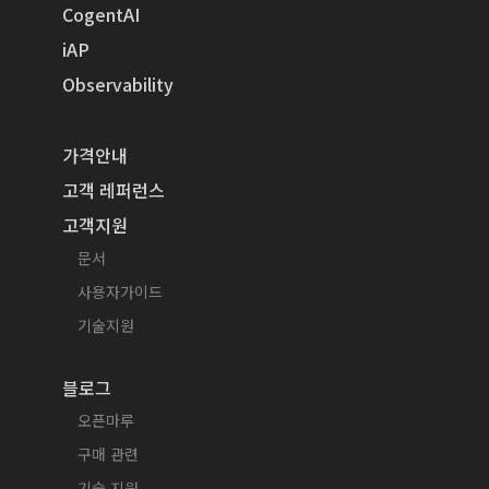
CogentAI
iAP
Observability
가격안내
고객 레퍼런스
고객지원
문서
사용자가이드
기술지원
블로그
오픈마루
구매 관련
기술 지원