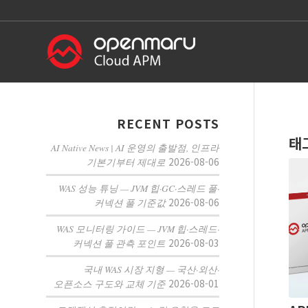
RECENT POSTS
태
AI Native News | AI 운영의 출발점, 인프라
2026-08-06
기본기부터 제대로
WAS 성능 튜닝 — JVM 힙·GC·스레드 풀·
2026-08-06
커넥션 풀 기준값
WAS 모니터링 가이드 — JVM 힙·스레드·
2026-08-03
커넥션 풀 관측 포인트
국내 WAS 시장 지형 — 국산·외산·
2026-08-01
오픈소스 구도와 교체 기준