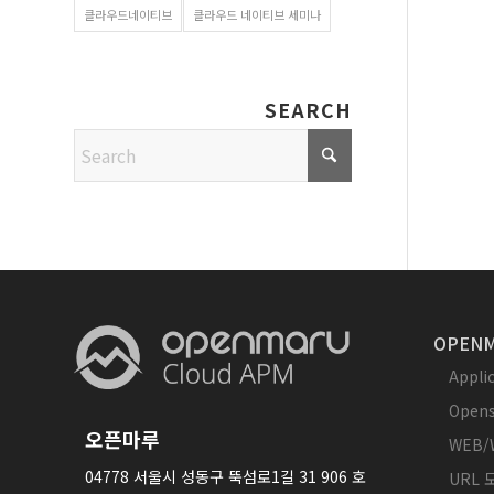
클라우드네이티브
클라우드 네이티브 세미나
SEARCH
OPENM
Appl
Opens
오픈마루
WEB/
04778 서울시 성동구 뚝섬로1길 31 906 호
URL