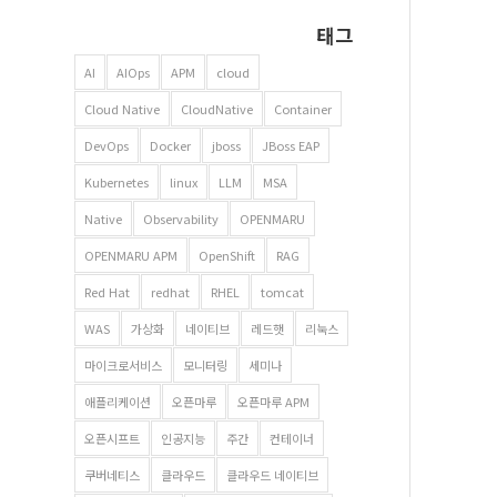
태그
AI
AIOps
APM
cloud
Cloud Native
CloudNative
Container
DevOps
Docker
jboss
JBoss EAP
Kubernetes
linux
LLM
MSA
Native
Observability
OPENMARU
OPENMARU APM
OpenShift
RAG
Red Hat
redhat
RHEL
tomcat
WAS
가상화
네이티브
레드햇
리눅스
마이크로서비스
모니터링
세미나
애플리케이션
오픈마루
오픈마루 APM
오픈시프트
인공지능
주간
컨테이너
쿠버네티스
클라우드
클라우드 네이티브