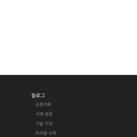
블로그
오픈마루
구매 관련
기술 지원
트러블 슈팅