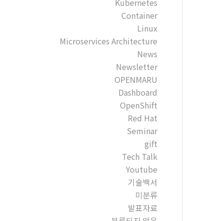
Kubernetes
Container
Linux
Microservices Architecture
News
Newsletter
OPENMARU
Dashboard
OpenShift
Red Hat
Seminar
gift
Tech Talk
Youtube
기술백서
미분류
발표자료
분류되지 않음