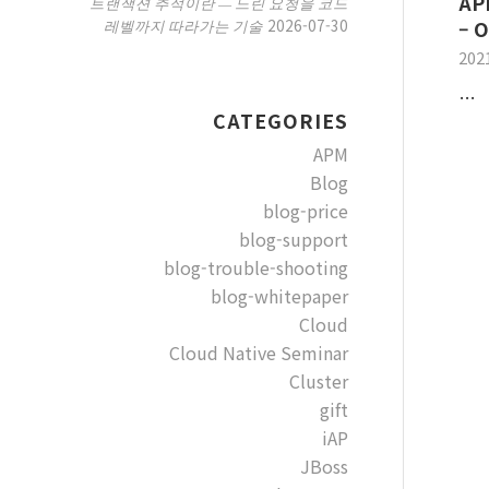
AP
트랜잭션 추적이란 — 느린 요청을 코드
2026-07-30
레벨까지 따라가는 기술
– 
202
…
CATEGORIES
APM
Blog
blog-price
blog-support
blog-trouble-shooting
blog-whitepaper
Cloud
Cloud Native Seminar
Cluster
gift
iAP
JBoss