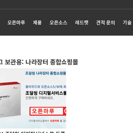
오픈마루
제품
오픈소스
레드햇
견적 문의
기술
그 보관용:
나라장터 종합쇼핑몰