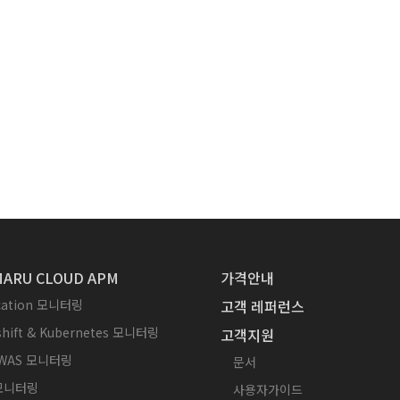
ARU CLOUD APM
가격안내
ication 모니터링
고객 레퍼런스
hift & Kubernetes 모니터링
고객지원
WAS 모니터링
문서
 모니터링
사용자가이드