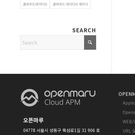
클라우드네이티브
클라우드 네이티브 세미나
SEARCH
OPENM
Appl
Opens
오픈마루
WEB/
04778 서울시 성동구 뚝섬로1길 31 906 호
URL