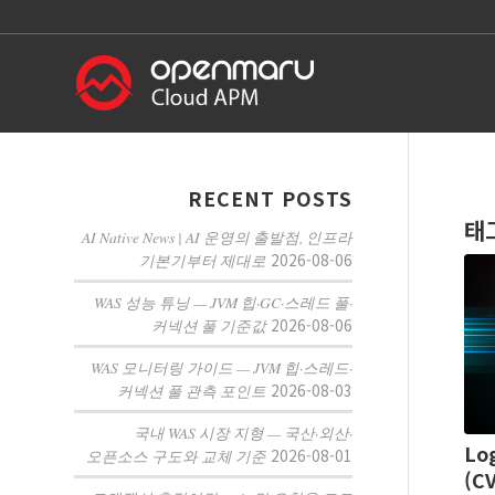
RECENT POSTS
태
AI Native News | AI 운영의 출발점, 인프라
2026-08-06
기본기부터 제대로
WAS 성능 튜닝 — JVM 힙·GC·스레드 풀·
2026-08-06
커넥션 풀 기준값
WAS 모니터링 가이드 — JVM 힙·스레드·
2026-08-03
커넥션 풀 관측 포인트
국내 WAS 시장 지형 — 국산·외산·
Lo
2026-08-01
오픈소스 구도와 교체 기준
(C