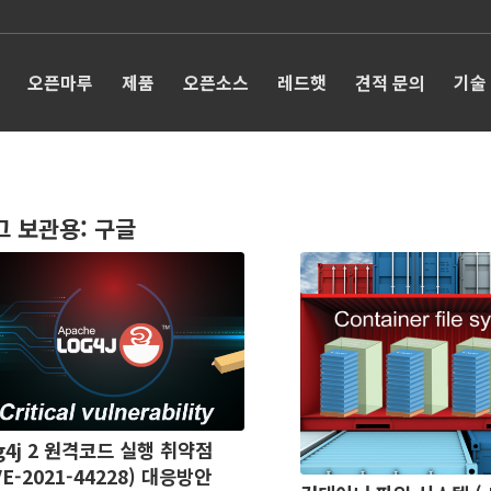
오픈마루
제품
오픈소스
레드햇
견적 문의
기술
그 보관용:
구글
g4j 2 원격코드 실행 취약점
VE-2021-44228) 대응방안