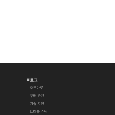
블로그
오픈마루
구매 관련
기술 지원
트러블 슈팅