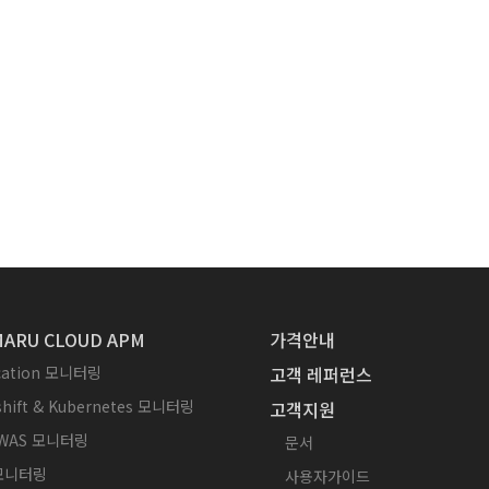
ARU CLOUD APM
가격안내
ication 모니터링
고객 레퍼런스
hift & Kubernetes 모니터링
고객지원
WAS 모니터링
문서
 모니터링
사용자가이드