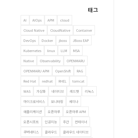
태그
AI
AIOps
APM
cloud
Cloud Native
CloudNative
Container
DevOps
Docker
jboss
JBoss EAP
Kubernetes
linux
LLM
MSA
Native
Observability
OPENMARU
OPENMARU APM
OpenShift
RAG
Red Hat
redhat
RHEL
tomcat
WAS
가상화
네이티브
레드햇
리눅스
마이크로서비스
모니터링
세미나
애플리케이션
오픈마루
오픈마루 APM
오픈시프트
인공지능
주간
컨테이너
쿠버네티스
클라우드
클라우드 네이티브