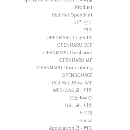
Product
Red Hat OpenShift
가격 안내
연혁
OPENMARU CogentAI
OPENMARU COP
OPENMARU Dashbaord
OPENMARU iAP
OPENMARU Observability
OPENSOURCE
Red Hat JBoss EAP
WEB/WAS 모니터링
오픈마루 CI
URL 모니터링
레드햇
service
Application 모니터링