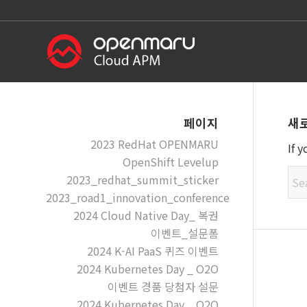
새
페이지
2023 RedHat OPENMARU
If 
OpenShift Levelup
2023_redhat_summit_sticker
2023_road1_innovation_conference
2024 Cloud Native Day_ 복권
이벤트_설문폼
2024 K-AI PaaS 퀴즈 이벤트
2024 Kubernetes Day _ O2O
이벤트 경품 당첨자 설문
2024 Kubernetes Day _ O2O