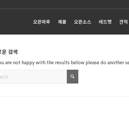
오픈마루
제품
오픈소스
레드햇
견적
로운 검색
you are not happy with the results below please do another s